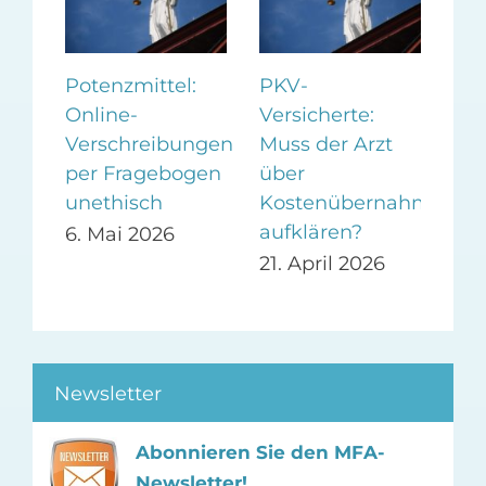
r
Potenzmittel:
PKV-
Ap
ke
Online-
Versicherte:
haf
Verschreibungen
Muss der Arzt
unz
per Fragebogen
über
Pla
unethisch
Kostenübernahme
We
aufklären?
6. Mai 2026
2. 
21. April 2026
Newsletter
Abonnieren Sie den MFA-
Newsletter!