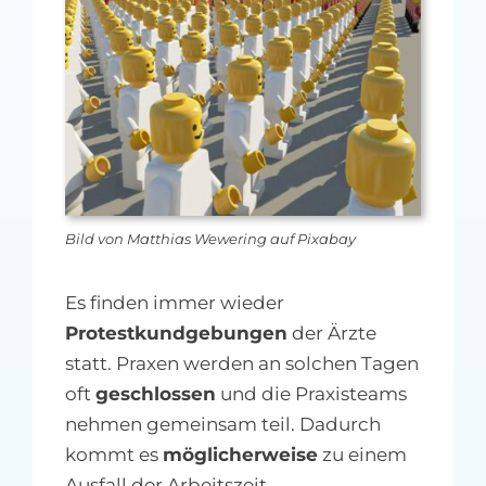
MFA-heute Newsletter-Anmeldung
Über uns
Ihre Werbung auf MFA-heute.de
Suche
nach:
Bild von Matthias Wewering auf Pixabay
Es finden immer wieder
Protestkundgebungen
der Ärzte
statt. Praxen werden an solchen Tagen
oft
geschlossen
und die Praxisteams
nehmen gemeinsam teil. Dadurch
kommt es
möglicherweise
zu einem
Ausfall der Arbeitszeit.