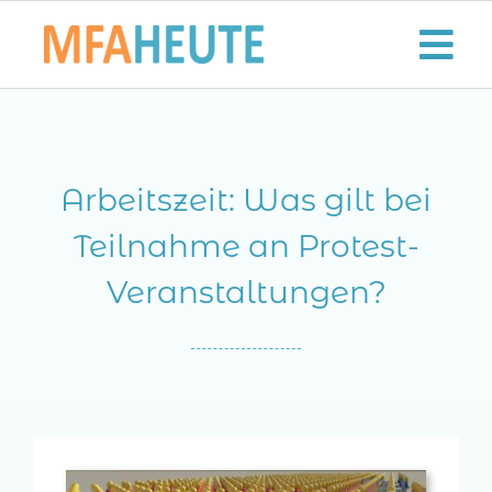
Zum
Inhalt
Tog
springen
Nav
Start
Arbeitszeit: Was gilt bei
Aktuelles
Teilnahme an Protest-
Der MFA-Beruf
Veranstaltungen?
Karriere
Lifestyle
Kontaktieren Sie uns!