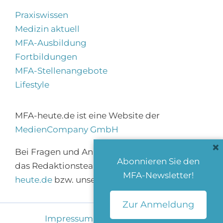
Praxiswissen
Medizin aktuell
MFA-Ausbildung
Fortbildungen
MFA-Stellenangebote
Lifestyle
MFA-heute.de ist eine Website der
MedienCompany GmbH
×
Bei Fragen und Anregungen erreichen Sie
Abonnieren Sie den
das Redaktionsteam über
info@mfa-
MFA-Newsletter!
heute.de
bzw. unser
Kontaktformular
.
Zur Anmeldung
Impressum
|
Datenschutz
|
AGB