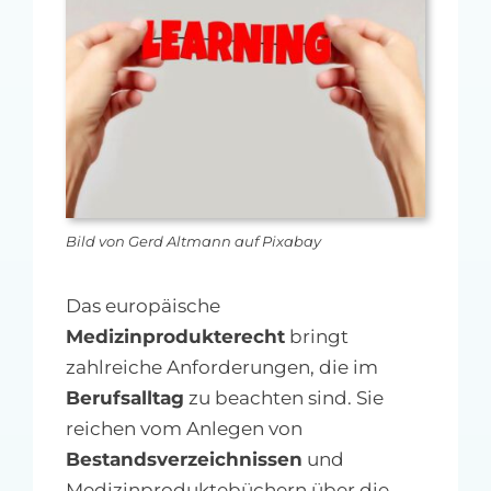
MFA-heute Newsletter-Anmeldung
Über uns
Ihre Werbung auf MFA-heute.de
Suche
nach:
Bild von Gerd Altmann auf Pixabay
Das europäische
Medizinprodukterecht
bringt
zahlreiche Anforderungen, die im
Berufsalltag
zu beachten sind. Sie
reichen vom Anlegen von
Bestandsverzeichnissen
und
Medizinproduktebüchern über die