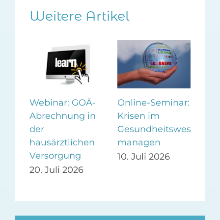
Weitere Artikel
Webinar: GOÄ-
Online-Seminar:
Wo
Abrechnung in
Krisen im
Vor
der
Gesundheitswesen
er
auf
hausärztlichen
managen
ag
Pra
Versorgung
Pr
10. Juli 2026
20. Juli 2026
24.