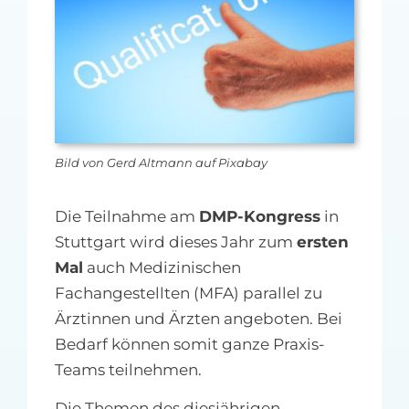
MFA-heute Newsletter-Anmeldung
Über uns
Ihre Werbung auf MFA-heute.de
Bild von Gerd Altmann auf Pixabay
Suche
nach:
Die Teilnahme am
DMP-Kongress
in
Stuttgart wird dieses Jahr zum
ersten
Mal
auch Medizinischen
Fachangestellten (MFA) parallel zu
Ärztinnen und Ärzten angeboten. Bei
Bedarf können somit ganze Praxis-
Teams teilnehmen.
Die Themen des diesjährigen