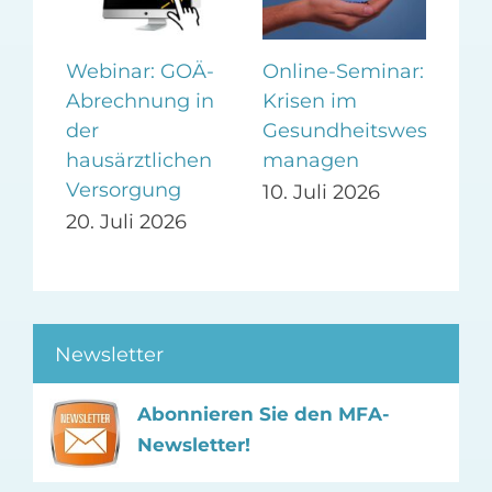
Webinar: GOÄ-
Online-Seminar:
Wo
Abrechnung in
Krisen im
Vor
er
der
Gesundheitswesen
auf
ag
hausärztlichen
managen
Pra
Versorgung
Pr
10. Juli 2026
20. Juli 2026
24.
Newsletter
Abonnieren Sie den MFA-
Newsletter!