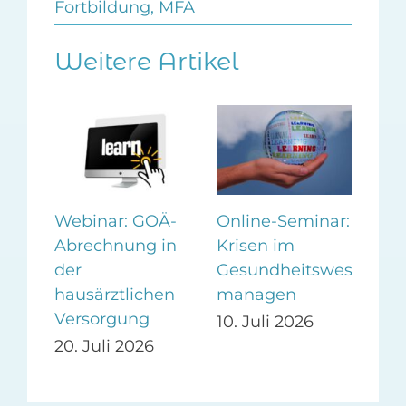
Fortbildung
,
MFA
Weitere Artikel
Webinar: GOÄ-
Online-Seminar:
Wo
Abrechnung in
Krisen im
Vor
er
der
Gesundheitswesen
auf
ag
hausärztlichen
managen
Pra
Versorgung
Pr
10. Juli 2026
20. Juli 2026
24.