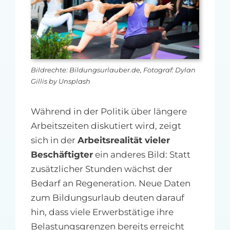
MFA-heute Newsletter-Anmeldung
Über uns
Ihre Werbung auf MFA-heute.de
Bildrechte: Bildungsurlauber.de, Fotograf: Dylan
Gillis by Unsplash
Suche
nach:
Während in der Politik über längere
Arbeitszeiten diskutiert wird, zeigt
sich in der
Arbeitsrealität vieler
Beschäftigter
ein anderes Bild: Statt
zusätzlicher Stunden wächst der
Bedarf an Regeneration. Neue Daten
zum Bildungsurlaub deuten darauf
hin, dass viele Erwerbstätige ihre
Belastungsgrenzen bereits erreicht