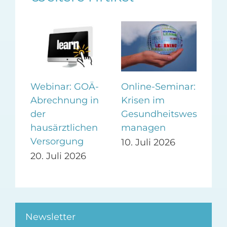
Webinar: GOÄ-
Online-Seminar:
Wo
Abrechnung in
Krisen im
Vor
er
der
Gesundheitswesen
auf
ag
hausärztlichen
managen
Pra
Versorgung
Pr
10. Juli 2026
20. Juli 2026
24.
Newsletter