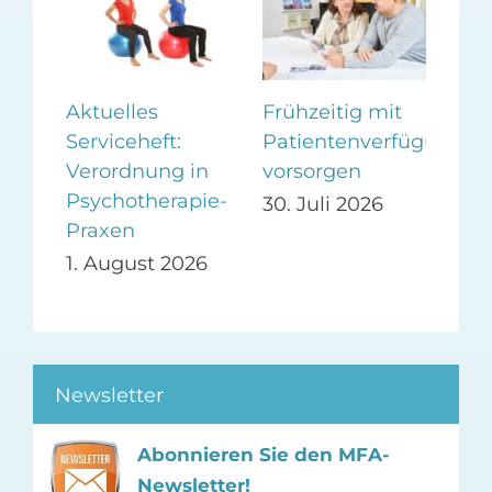
Aktuelles
Frühzeitig mit
Ein
Serviceheft:
Patientenverfügung
Gew
Verordnung in
vorsorgen
in 
Psychotherapie-
Sc
30. Juli 2026
26
Praxen
28.
1. August 2026
Newsletter
Abonnieren Sie den MFA-
Newsletter!