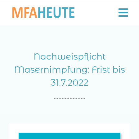
Zum
Inhalt
Tog
springen
Nav
Start
Nachweispflicht
Aktuelles
Masernimpfung: Frist bis
Der MFA-Beruf
31.7.2022
Karriere
Lifestyle
Kontaktieren Sie uns!