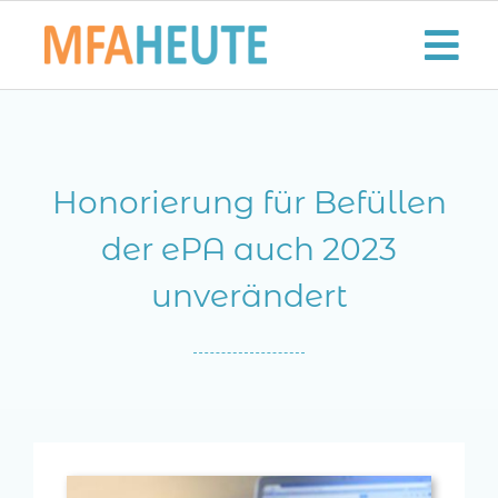
Zum
Inhalt
Tog
springen
Nav
Start
Honorierung für Befüllen
Aktuelles
der ePA auch 2023
Der MFA-Beruf
unverändert
Karriere
Lifestyle
Kontaktieren Sie uns!