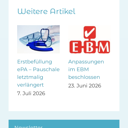
Weitere Artikel
a
Erstbefüllung
Anpassungen
Lip
ePA – Pauschale
im EBM
Lip
im
letztmalig
beschlossen
EB
verlängert
23. Juni 2026
16.
en
7. Juli 2026
Newsletter