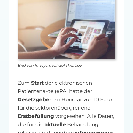
MFA-heute Newsletter-Anmeldung
Über uns
Ihre Werbung auf MFA-heute.de
Suche
nach:
Bild von fancycrave1 auf Pixabay
Zum
Start
der elektronischen
Patientenakte (ePA) hatte der
Gesetzgeber
ein Honorar von 10 Euro
für die sektorenübergreifene
Erstbefüllung
vorgesehen. Alle Daten,
die für die
aktuelle
Behandlung
relevant sind, werden
aufgenommen
.