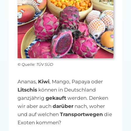
MFA-heute Newsletter-Anmeldung
Über uns
Ihre Werbung auf MFA-heute.de
Suche
nach:
© Quelle: TÜV SÜD
Ananas,
Kiwi
, Mango, Papaya oder
Litschis
können in Deutschland
ganzjährig
gekauft
werden. Denken
wir aber auch
darüber
nach, woher
und auf welchen
Transportwegen
die
Exoten kommen?