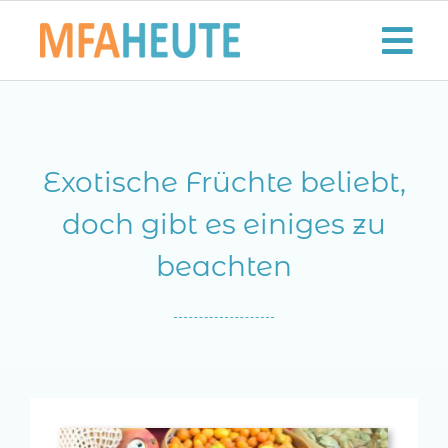
Zum
Inhalt
Tog
springen
Nav
Start
Exotische Früchte beliebt,
Aktuelles
doch gibt es einiges zu
Der MFA-Beruf
beachten
Karriere
Lifestyle
Kontaktieren Sie uns!