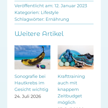
Veröffentlicht am: 12. Januar 2023
Kategorien:
Lifestyle
Schlagwörter:
Ernährung
Weitere Artikel
m
Sonografie bei
Krafttraining
Ges
Hautkrebs im
auch mit
Be
i
Gesicht wichtig
knappem
dur
Zeitbudget
24. Juli 2026
14.
möglich