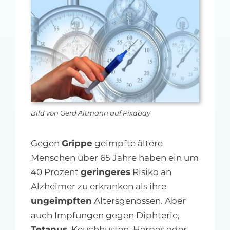
MFA-heute Newsletter-Anmeldung
Über uns
Ihre Werbung auf MFA-heute.de
Suche
nach:
Bild von Gerd Altmann auf Pixabay
Gegen
Grippe
geimpfte ältere
Menschen über 65 Jahre haben ein um
40 Prozent
geringeres
Risiko an
Alzheimer zu erkranken als ihre
ungeimpften
Altersgenossen. Aber
auch Impfungen gegen Diphterie,
Tetanus
, Keuchhusten, Herpes oder