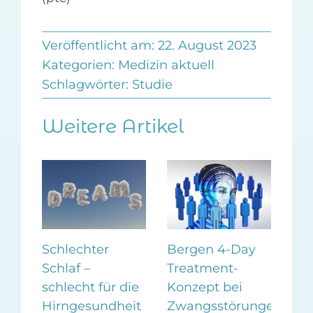
Veröffentlicht am: 22. August 2023
Kategorien:
Medizin aktuell
Schlagwörter:
Studie
Weitere Artikel
Schlechter
Bergen 4-Day
Zuc
Schlaf –
Treatment-
neg
en
schlecht für die
Konzept bei
Sto
Hirngesundheit
Zwangsstörungen
5. 