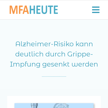
Zum
Inhalt
Tog
springen
Nav
Start
Alzheimer-Risiko kann
Aktuelles
deutlich durch Grippe-
Der MFA-Beruf
Impfung gesenkt werden
Karriere
Lifestyle
Kontaktieren Sie uns!