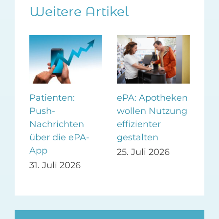
Weitere Artikel
Patienten:
KBV
ePA: Apotheken
Push-
Bef
wollen Nutzung
Nachrichten
Dig
für
effizienter
über die ePA-
in 
gestalten
App
ges
26
25. Juli 2026
31. Juli 2026
23.