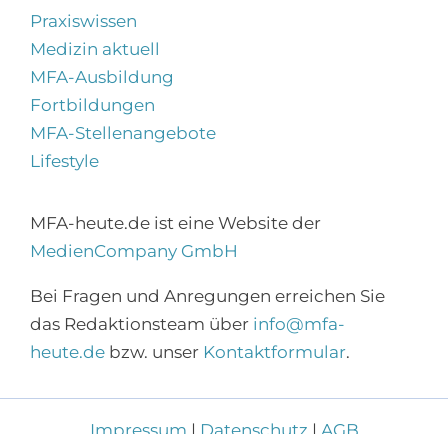
Praxiswissen
Medizin aktuell
MFA-Ausbildung
Fortbildungen
MFA-Stellenangebote
Lifestyle
MFA-heute.de ist eine Website der
MedienCompany GmbH
×
Abonnieren Sie den
Bei Fragen und Anregungen erreichen Sie
MFA-Newsletter!
das Redaktionsteam über
info@mfa-
heute.de
bzw. unser
Kontaktformular
.
Zur Anmeldung
Impressum
|
Datenschutz
|
AGB