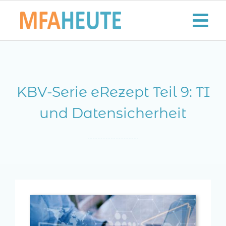
Zum
Inhalt
Tog
springen
Nav
Start
KBV-Serie eRezept Teil 9: TI
Aktuelles
und Datensicherheit
Der MFA-Beruf
Karriere
Lifestyle
Kontaktieren Sie uns!