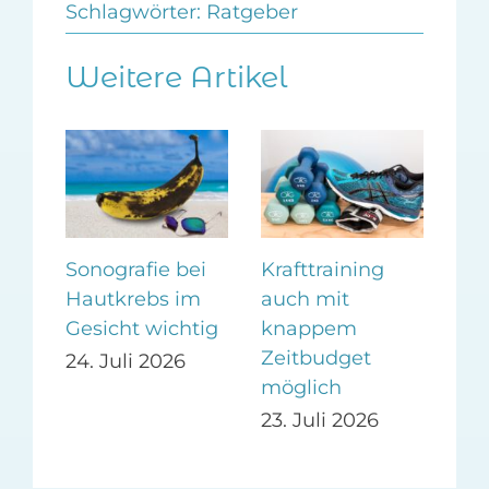
Schlagwörter:
Ratgeber
Weitere Artikel
m
Sonografie bei
Krafttraining
Ges
Hautkrebs im
auch mit
Be
i
Gesicht wichtig
knappem
dur
Zeitbudget
24. Juli 2026
14.
möglich
23. Juli 2026