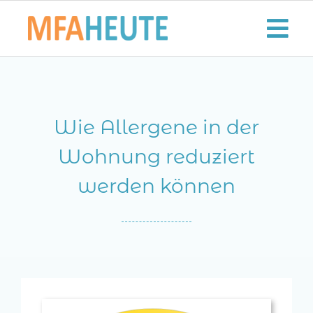
Zum
Inhalt
Tog
springen
Nav
Start
Wie Allergene in der
Aktuelles
Wohnung reduziert
Der MFA-Beruf
werden können
Karriere
Lifestyle
Kontaktieren Sie uns!