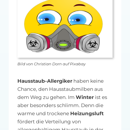
MFA-heute Newsletter-Anmeldung
Über uns
Ihre Werbung auf MFA-heute.de
Suche
nach:
Bild von Christian Dorn auf Pixabay
Hausstaub-Allergiker
haben keine
Chance, den Hausstaubmilben aus
dem Weg zu gehen. Im
Winter
ist es
aber besonders schlimm. Denn die
warme und trockene
Heizungsluft
fördert die Verteilung von
allergenhaltigem Hausstaub in der