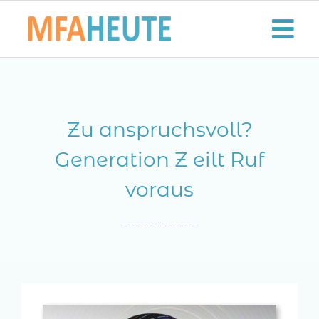
Zum
Inhalt
Tog
springen
Nav
Start
Zu anspruchsvoll?
Aktuelles
Generation Z eilt Ruf
Der MFA-Beruf
voraus
Karriere
Lifestyle
Kontaktieren Sie uns!