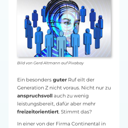
MFA-heute Newsletter-Anmeldung
Über uns
Ihre Werbung auf MFA-heute.de
Suche
nach:
Bild von Gerd Altmann auf Pixabay
Ein besonders
guter
Ruf eilt der
Generation Z nicht voraus. Nicht nur zu
anspruchsvoll
auch zu wenig
leistungsbereit, dafür aber mehr
freizeitorientiert
. Stimmt das?
In einer von der Firma Continental in