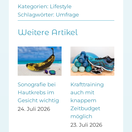
Kategorien:
Lifestyle
Schlagwörter:
Umfrage
Weitere Artikel
m
Sonografie bei
Krafttraining
Ges
Hautkrebs im
auch mit
Be
i
Gesicht wichtig
knappem
dur
Zeitbudget
24. Juli 2026
14.
möglich
23. Juli 2026