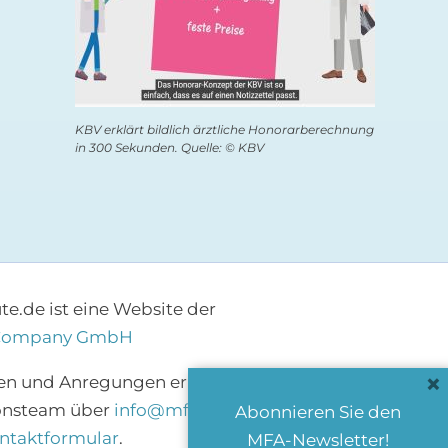
KBV erklärt bildlich ärztliche Honorarberechnung
in 300 Sekunden. Quelle: © KBV
e.de ist eine Website der
Company GmbH
×
en und Anregungen erreichen Sie das
onsteam über
info@mfa-heute.de
bzw.
Abonnieren Sie den
ntaktformular
.
MFA-Newsletter!