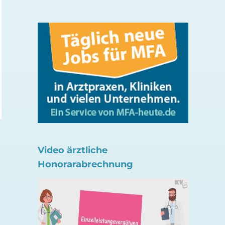
Ohr-Akupunktur kann
Tuberkulose-Impfu
Migräne-Schmerzen
Neugeborenen sinn
verringern
21. Juli 2026
21. Juli 2026
Video ärztliche
Honorarabrechnung