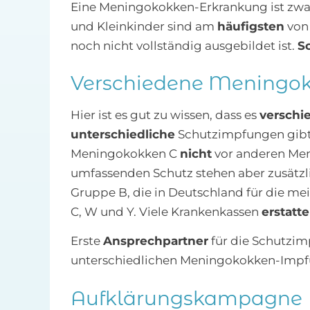
Eine Meningokokken-Erkrankung ist zw
und Kleinkinder sind am
häufigsten
von 
noch nicht vollständig ausgebildet ist.
S
Verschiedene Meningo
Hier ist es gut zu wissen, dass es
verschi
unterschiedliche
Schutzimpfungen gibt
Meningokokken C
nicht
vor anderen Men
umfassenden Schutz stehen aber zusätz
Gruppe B, die in Deutschland für die me
C, W und Y. Viele Krankenkassen
erstatt
Erste
Ansprechpartner
für die Schutzim
unterschiedlichen Meningokokken-Imp
Aufklärungskampagne