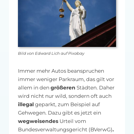
MFA-heute Newsletter-Anmeldung
Über uns
Ihre Werbung auf MFA-heute.de
Bild von Edward Lich auf Pixabay
Suche
nach:
Immer mehr Autos beanspruchen
immer weniger Parkraum, das gilt vor
allem in den
größeren
Städten. Daher
wird nicht nur wild, sondern oft auch
illegal
geparkt, zum Beispiel auf
Gehwegen. Dazu gibt es jetzt ein
wegweisendes
Urteil vom
Bundesverwaltungsgericht (BVerwG)
.