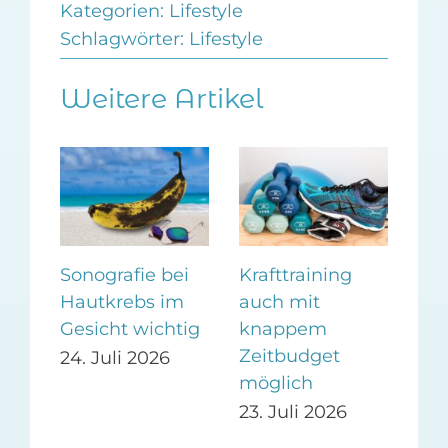
Kategorien:
Lifestyle
Schlagwörter:
Lifestyle
Weitere Artikel
m
Sonografie bei
Krafttraining
Ges
Hautkrebs im
auch mit
Be
i
Gesicht wichtig
knappem
dur
Zeitbudget
24. Juli 2026
14.
möglich
23. Juli 2026