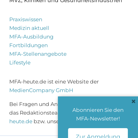
MVZ, Kliniken und Gesundheitsindustrien
Praxiswissen
Medizin aktuell
MFA-Ausbildung
Fortbildungen
MFA-Stellenangebote
Lifestyle
MFA-heute.de ist eine Website der
MedienCompany GmbH
×
Bei Fragen und Anregungen erreichen Sie
Abonnieren Sie den
das Redaktionsteam über
info@mfa-
MFA-Newsletter!
heute.de
bzw. unser
Kontaktformular
.
Zur Anmeldung