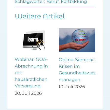
Schlagwörter:
Beruf
,
Fortbildung
Weitere Artikel
Webinar: GOÄ-
Wo
Online-Seminar:
Abrechnung in
Vor
Krisen im
er
der
auf
Gesundheitswesen
ag
hausärztlichen
Pra
managen
Versorgung
Pr
10. Juli 2026
20. Juli 2026
24.