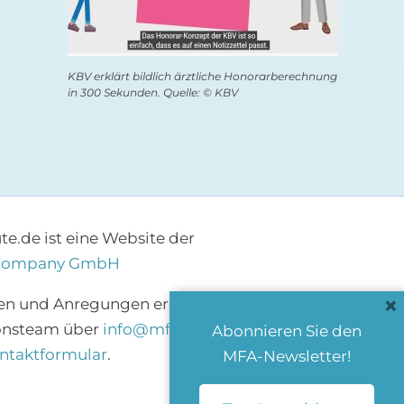
KBV erklärt bildlich ärztliche Honorarberechnung
in 300 Sekunden. Quelle: © KBV
e.de ist eine Website der
Company GmbH
×
en und Anregungen erreichen Sie das
onsteam über
info@mfa-heute.de
bzw.
Abonnieren Sie den
ntaktformular
.
MFA-Newsletter!