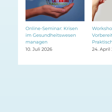
Online-Seminar: Krisen
Worksho
r
im Gesundheitswesen
Vorberei
managen
Praktisc
10. Juli 2026
24. April