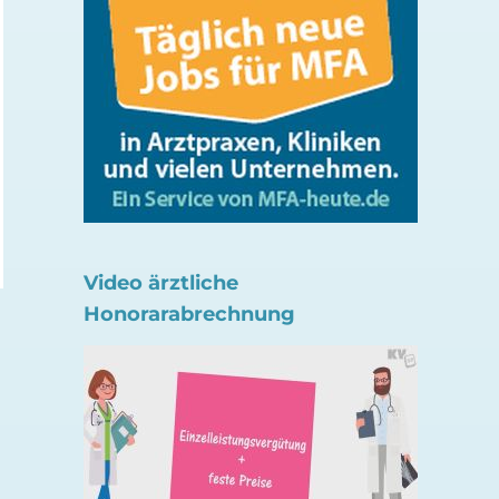
Live-Online-Seminar:
Seminar: Umgang 
Umgang mit Fehlern im
Tod und Trauer im
Praxisalltag
Praxisalltag
4. August 2026
22. Juli 2026
Video ärztliche
Honorarabrechnung