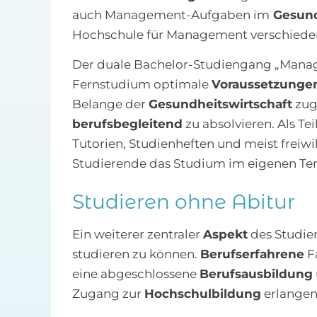
auch Management-Aufgaben im
Gesund
Hochschule für Management verschied
Der duale Bachelor-Studiengang „Mana
Fernstudium optimale
Voraussetzunge
Belange der
Gesundheitswirtschaft
zug
berufsbegleitend
zu absolvieren. Als Te
Tutorien, Studienheften und meist freiwi
Studierende das Studium im eigenen Te
Studieren ohne Abitur
Ein weiterer zentraler
Aspekt
des Studien
studieren zu können.
Berufserfahrene
F
eine abgeschlossene
Berufsausbildung
Zugang zur
Hochschulbildung
erlangen