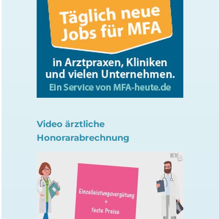
Video ärztliche
Honorarabrechnung
Warnung vor TikTok-
Kann Konsum von 
Trends „Sweet Sunburn“
Zigaretten bei Kind
& „Tanmaxxing“
verhindert werden?
6. August 2026
24. Juli 2026