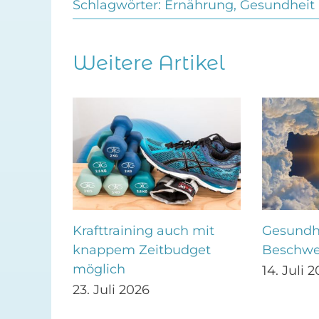
Schlagwörter:
Ernährung
,
Gesundheit
Weitere Artikel
utkrebs
Krafttraining auch mit
Gesundhe
g
knappem Zeitbudget
Beschwe
möglich
14. Juli 
23. Juli 2026