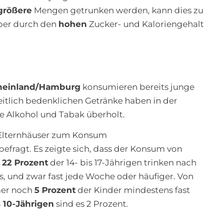
größere
Mengen getrunken werden, kann dies zu
ber durch den
hohen
Zucker- und Kaloriengehalt
heinland/Hamburg
konsumieren bereits junge
itlich bedenklichen Getränke haben in der
le Alkohol und Tabak überholt.
Elternhäuser zum Konsum
efragt. Es zeigte sich, dass der Konsum von
22 Prozent
der 14- bis 17-Jährigen trinken nach
, und zwar fast jede Woche oder häufiger. Von
mer noch
5 Prozent
der Kinder mindestens fast
s 10-Jährigen
sind es 2 Prozent.