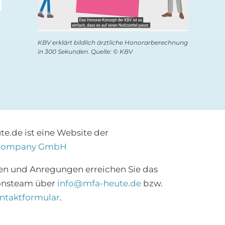
KBV erklärt bildlich ärztliche Honorarberechnung
in 300 Sekunden. Quelle: © KBV
e.de ist eine Website der
Company GmbH
×
en und Anregungen erreichen Sie das
onsteam über
info@mfa-heute.de
bzw.
Abonnieren Sie den
ntaktformular
.
MFA-Newsletter!