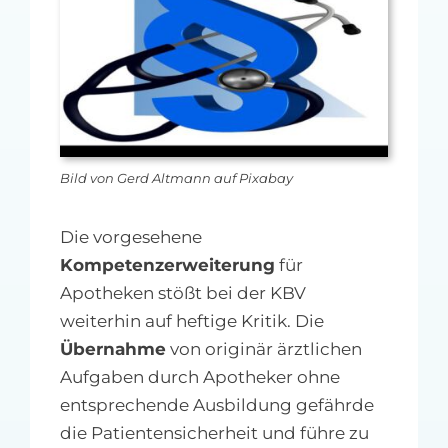
MFA-heute Newsletter-Anmeldung
Über uns
Ihre Werbung auf MFA-heute.de
Bild von Gerd Altmann auf Pixabay
Suche
nach:
Die vorgesehene
Kompetenzerweiterung
für
Apotheken stößt bei der KBV
weiterhin auf heftige Kritik. Die
Übernahme
von originär ärztlichen
Aufgaben durch Apotheker ohne
entsprechende Ausbildung gefährde
die Patientensicherheit und führe zu