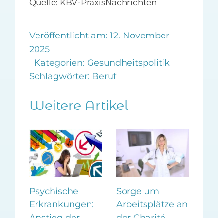
Quelle: KBV-PraxisNachrichten
Veröffentlicht am: 12. November
2025
Kategorien:
Gesundheitspolitik
Schlagwörter:
Beruf
Weitere Artikel
n
Psychische
Sorge um
Spa
Erkrankungen:
Arbeitsplätze an
bel
s
Anstieg der
der Charité
zah