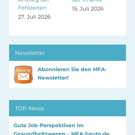
n?
Fehlzeiten
Ve
15. Juli 2026
27. Juli 2026
13.
Newsletter
Abonnieren Sie den MFA-
Newsletter!
TOP-News
Gute Job-Perspektiven im
Gesundheitswesen – MFA-heute.de