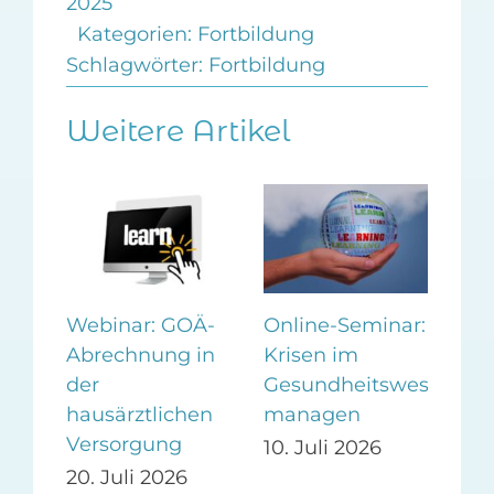
2025
Kategorien:
Fortbildung
Schlagwörter:
Fortbildung
Weitere Artikel
Webinar: GOÄ-
Online-Seminar:
Wo
Abrechnung in
Krisen im
Vor
er
der
Gesundheitswesen
auf
ag
hausärztlichen
managen
Pra
Versorgung
Pr
10. Juli 2026
20. Juli 2026
24.