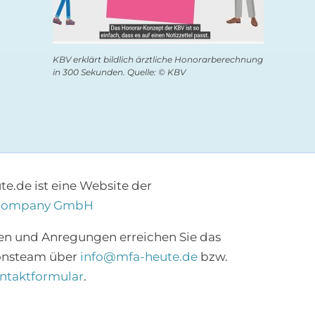
KBV erklärt bildlich ärztliche Honorarberechnung
in 300 Sekunden. Quelle: © KBV
e.de ist eine Website der
Company GmbH
×
en und Anregungen erreichen Sie das
onsteam über
info@mfa-heute.de
bzw.
Abonnieren Sie den
ntaktformular
.
MFA-Newsletter!