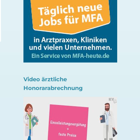
haben Likes für Gen Z
Nachrichten über d
ePA-App
4. August 2026
31. Juli 2026
Video ärztliche
Honorarabrechnung