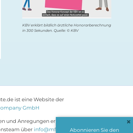
Warnung vor TikTok-
Kann Konsum von 
Trends „Sweet Sunburn“
Zigaretten bei Kind
KBV erklärt bildlich ärztliche Honorarberechnung
in 300 Sekunden. Quelle: © KBV
& „Tanmaxxing“
verhindert werden?
6. August 2026
24. Juli 2026
e.de ist eine Website der
Company GmbH
×
en und Anregungen erreichen Sie das
onsteam über
info@mfa-heute.de
bzw.
Abonnieren Sie den