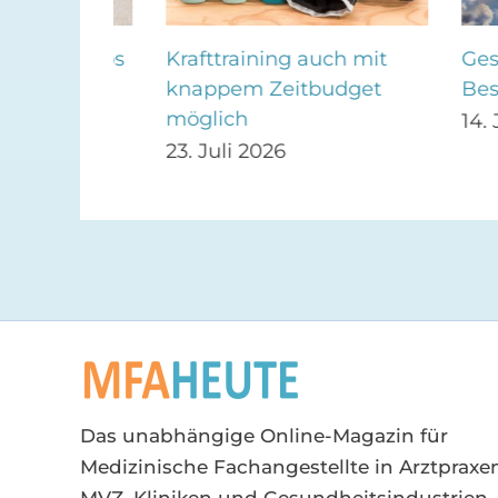
utkrebs
Krafttraining auch mit
Gesundhe
g
knappem Zeitbudget
Beschwe
möglich
14. Juli 
23. Juli 2026
Das unabhängige Online-Magazin für
Medizinische Fachangestellte in Arztpraxen