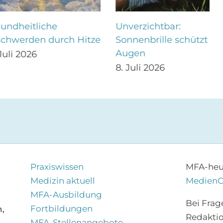
itliche
Unverzichtbar:
rden durch Hitze
Sonnenbrille schützt
Augen
2026
8. Juli 2026
Praxiswissen
MFA-heut
Medizin aktuell
Medien
MFA-Ausbildung
Bei Frag
Fortbildungen
,
Redakti
MFA-Stellenangebote