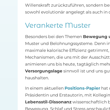
Willenskraft zurückzuführen, sondern b
sowohl evolutionär angelegt als auch in
Verankerte Muster
Besonders bei den Themen
Bewegung u
Muster und Belohnungssysteme. Denn in 
maximale kalorische Effizienz getrimmt
Mechanismen, die uns mit der Ausschüt
animieren uns bis heute, tagtäglich mehr 
Versorgungslage
sinnvoll ist und uns gu
haushalten.
In einem aktuellen
Positions-Papier
hat 
Präsidentin und Erstautorin, mit Kolleg
Lebensstil-Dissonanz
wissenschaftlich 
Bewegung, Schlaf und Stress anschaulic