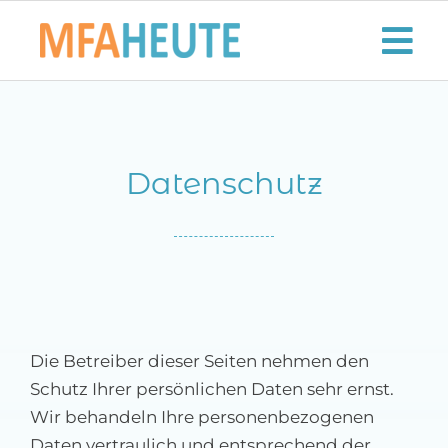
Zum
Inhalt
Tog
springen
Nav
Start
Datenschutz
Aktuelles
Der MFA-Beruf
Karriere
Lifestyle
Die Betreiber dieser Seiten nehmen den
Schutz Ihrer persönlichen Daten sehr ernst.
Kontaktieren Sie uns!
Wir behandeln Ihre personenbezogenen
Daten vertraulich und entsprechend der