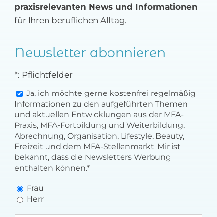
praxisrelevanten News und Informationen
MFA-heute Newsletter-Anmeldung
für Ihren beruflichen Alltag.
Über uns
Newsletter abonnieren
Ihre Werbung auf MFA-heute.de
*: Pflichtfelder
Suche
Ja, ich möchte gerne kostenfrei regelmäßig
nach:
Informationen zu den aufgeführten Themen
und aktuellen Entwicklungen aus der MFA-
Praxis, MFA-Fortbildung und Weiterbildung,
Abrechnung, Organisation, Lifestyle, Beauty,
Freizeit und dem MFA-Stellenmarkt. Mir ist
bekannt, dass die Newsletters Werbung
enthalten können.*
Frau
Herr