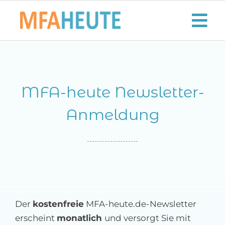
Zum
Inhalt
Tog
springen
Nav
Start
MFA-heute Newsletter-
Aktuelles
Anmeldung
Der MFA-Beruf
Karriere
Lifestyle
Der
kostenfreie
MFA-heute.de-Newsletter
Kontaktieren Sie uns!
erscheint
monatlich
und versorgt Sie mit