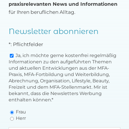
praxisrelevanten News und Informationen
MFA-heute Newsletter-Anmeldung
für Ihren beruflichen Alltag.
Über uns
Newsletter abonnieren
Ihre Werbung auf MFA-heute.de
*: Pflichtfelder
Suche
Ja, ich möchte gerne kostenfrei regelmäßig
nach:
Informationen zu den aufgeführten Themen
und aktuellen Entwicklungen aus der MFA-
Praxis, MFA-Fortbildung und Weiterbildung,
Abrechnung, Organisation, Lifestyle, Beauty,
Freizeit und dem MFA-Stellenmarkt. Mir ist
bekannt, dass die Newsletters Werbung
enthalten können.*
Frau
Herr