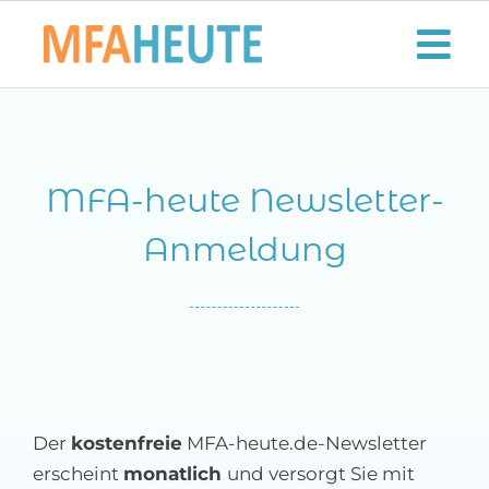
Zum
Inhalt
Tog
springen
Nav
Start
MFA-heute Newsletter-
Aktuelles
Anmeldung
Der MFA-Beruf
Karriere
Lifestyle
Der
kostenfreie
MFA-heute.de-Newsletter
Kontaktieren Sie uns!
erscheint
monatlich
und versorgt Sie mit