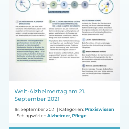
MFA-heute Newsletter-Anmeldung
Über uns
Ihre Werbung auf MFA-heute.de
Suche
nach:
Welt-Alzheimertag am 21.
September 2021
18. September 2021
|
Kategorien:
Praxiswissen
|
Schlagwörter:
Alzheimer
,
Pflege