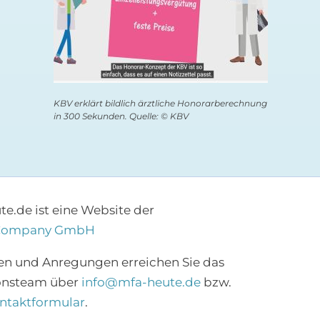
KBV erklärt bildlich ärztliche Honorarberechnung
in 300 Sekunden. Quelle: © KBV
e.de ist eine Website der
Company GmbH
×
en und Anregungen erreichen Sie das
onsteam über
info@mfa-heute.de
bzw.
Abonnieren Sie den
ntaktformular
.
MFA-Newsletter!