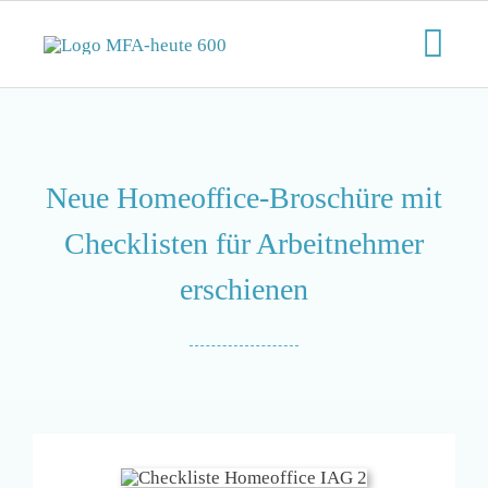
Zum
Inhalt
Togg
springen
Navi
Start
Neue Homeoffice-Broschüre mit
Aktuelles
Checklisten für Arbeitnehmer
Der MFA-Beruf
erschienen
Karriere
Lifestyle
Kontaktieren Sie uns!