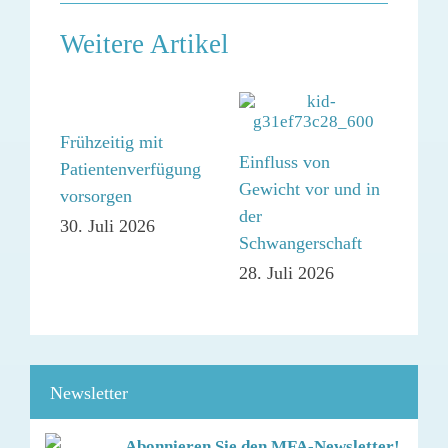
Weitere Artikel
Frühzeitig mit
Einfluss von
COV
Patientenverfügung
Gewicht vor und in
Imp
vorsorgen
der
ang
30. Juli 2026
Schwangerschaft
27. 
28. Juli 2026
Newsletter
Abonnieren Sie den MFA-Newsletter!