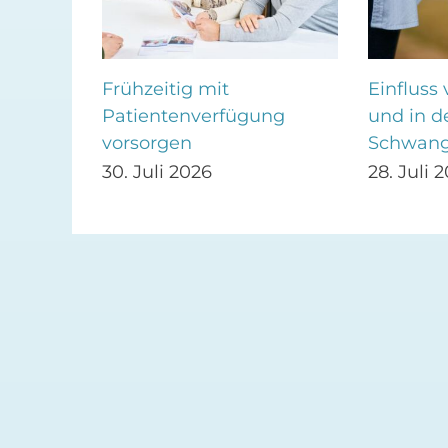
eft:
Frühzeitig mit
Einfluss
Patientenverfügung
und in d
raxen
vorsorgen
Schwang
30. Juli 2026
28. Juli 