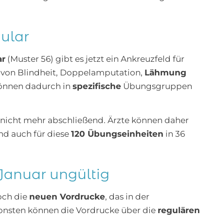
ular
ar
(Muster 56) gibt es jetzt ein Ankreuzfeld für
ie von Blindheit, Doppelamputation,
Lähmung
können dadurch in
spezifische
Übungsgruppen
nicht mehr abschließend. Ärzte können daher
d auch für diese
120 Übungseinheiten
in 36
Januar ungültig
och die
neuen Vordrucke
, das in der
sonsten können die Vordrucke über die
regulären