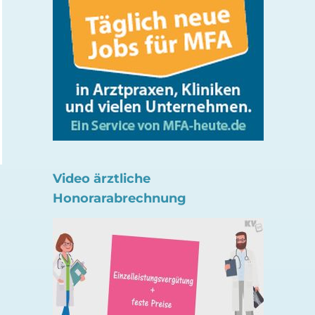
Unbekannt? Hepatit
Konzept zur Einführung
Infektionen
der eÜberweisung
5. August 2026
7. August 2026
Video ärztliche
Honorarabrechnung