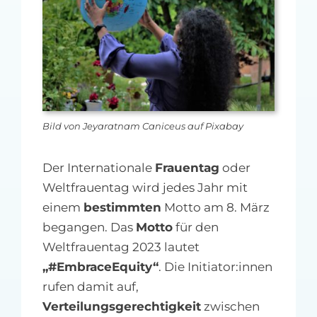
MFA-heute Newsletter-Anmeldung
Über uns
Ihre Werbung auf MFA-heute.de
Bild von Jeyaratnam Caniceus auf Pixabay
Suche
nach:
Der Internationale
Frauentag
oder
Weltfrauentag wird jedes Jahr mit
einem
bestimmten
Motto am 8. März
begangen. Das
Motto
für den
Weltfrauentag 2023 lautet
„#EmbraceEquity“
. Die Initiator:innen
rufen damit auf,
Verteilungsgerechtigkeit
zwischen