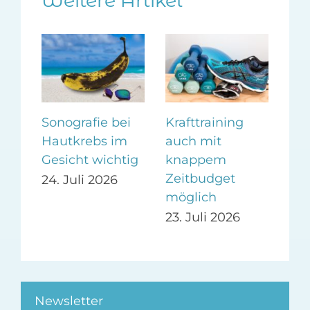
Weitere Artikel
m
Sonografie bei
Krafttraining
Ges
Hautkrebs im
auch mit
Be
i
Gesicht wichtig
knappem
dur
Zeitbudget
24. Juli 2026
14.
möglich
23. Juli 2026
Newsletter