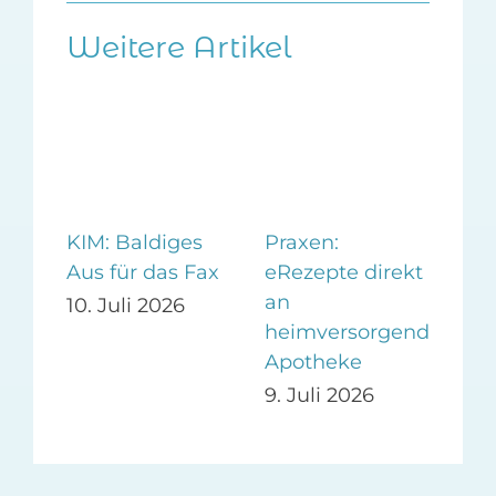
Weitere Artikel
KIM: Baldiges
Praxen:
Phy
er
Aus für das Fax
eRezepte direkt
Bl
ng
an
mes
10. Juli 2026
heimversorgende
26
6. 
Apotheke
9. Juli 2026