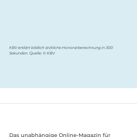
KBV erklärt bildlich ärztliche Honorarberechnung in 300
Sekunden. Quelle: © KBV
Das unabhängige Online-Magazin für
Medizinische Fachangestellte in Arztpraxen,
MVZ, Kliniken und Gesundheitsindustrien