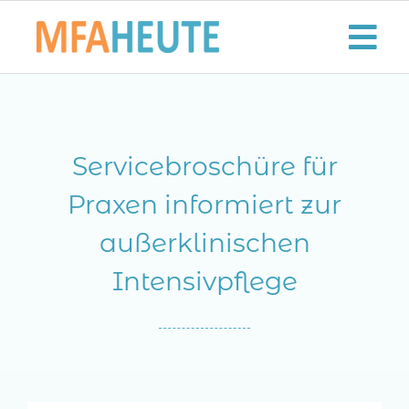
Zum
Inhalt
Tog
springen
Nav
Start
Servicebroschüre für
Aktuelles
Praxen informiert zur
Der MFA-Beruf
außerklinischen
Karriere
Intensivpflege
Lifestyle
Kontaktieren Sie uns!