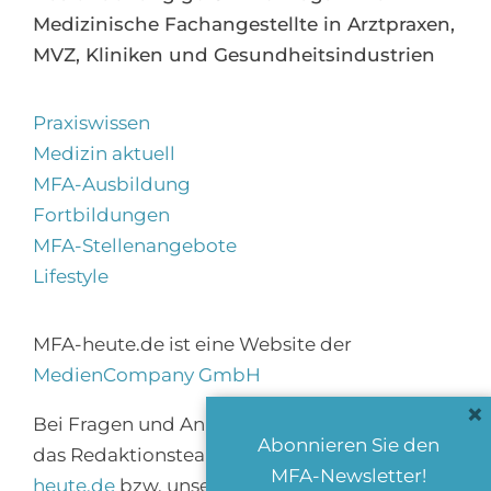
Praxiswissen
Medizin aktuell
MFA-Ausbildung
Fortbildungen
MFA-Stellenangebote
Lifestyle
MFA-heute.de ist eine Website der
MedienCompany GmbH
Bei Fragen und Anregungen erreichen Sie
das Redaktionsteam über
info@mfa-
heute.de
bzw. unser
Kontaktformular
.
×
Abonnieren Sie den
Impressum
|
Datenschutz
|
AGB
MFA-Newsletter!