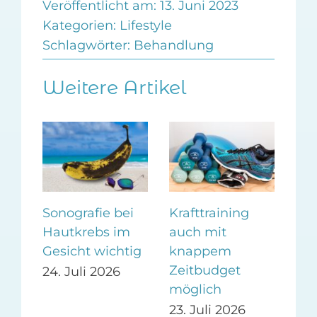
Veröffentlicht am: 13. Juni 2023
Kategorien:
Lifestyle
Schlagwörter:
Behandlung
Weitere Artikel
m
Sonografie bei
Krafttraining
Ges
Hautkrebs im
auch mit
Be
i
Gesicht wichtig
knappem
dur
Zeitbudget
24. Juli 2026
14.
möglich
23. Juli 2026