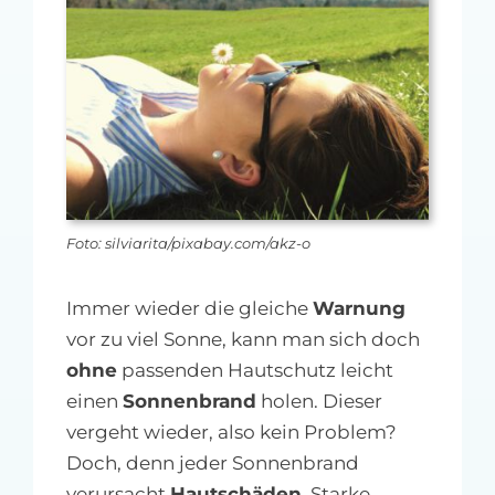
MFA-heute Newsletter-Anmeldung
Über uns
Ihre Werbung auf MFA-heute.de
Suche
nach:
Foto: silviarita/pixabay.com/akz-o
Immer wieder die gleiche
Warnung
vor zu viel Sonne, kann man sich doch
ohne
passenden Hautschutz leicht
einen
Sonnenbrand
holen. Dieser
vergeht wieder, also kein Problem?
Doch, denn jeder Sonnenbrand
verursacht
Hautschäden
. Starke