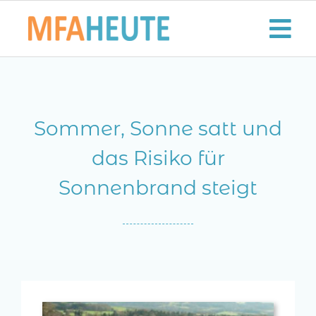
Zum
Inhalt
Tog
springen
Nav
Start
Sommer, Sonne satt und
Aktuelles
das Risiko für
Der MFA-Beruf
Sonnenbrand steigt
Karriere
Lifestyle
Kontaktieren Sie uns!