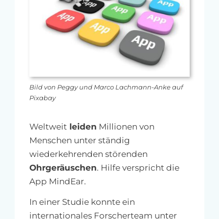
MFA-heute Newsletter-Anmeldung
Über uns
Ihre Werbung auf MFA-heute.de
Bild von Peggy und Marco Lachmann-Anke auf
Suche
Pixabay
nach:
Weltweit
leiden
Millionen von
Menschen unter ständig
wiederkehrenden störenden
Ohrgeräuschen
. Hilfe verspricht die
App MindEar.
In einer Studie konnte ein
internationales Forscherteam unter