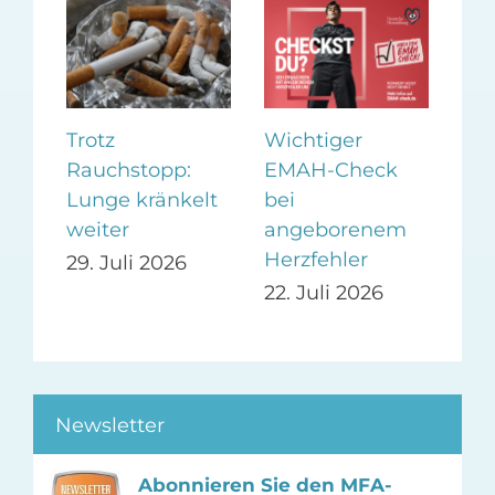
HP
Trotz
Wichtiger
sen
Rauchstopp:
EMAH-Check
be
Lunge kränkelt
bei
Zer
weiter
angeborenem
Herzfehler
26
19.
29. Juli 2026
22. Juli 2026
Newsletter
Abonnieren Sie den MFA-