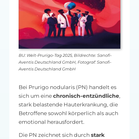
MFA-heute Newsletter-Anmeldung
Über uns
Ihre Werbung auf MFA-heute.de
BU: Welt-Prurigo-Tag 2025, Bildrechte: Sanofi-
Suche
Aventis Deutschland GmbH, Fotograf: Sanofi-
nach:
Aventis Deutschland GmbH
Bei Prurigo nodularis (PN) handelt es
sich um eine
chronisch-entzündliche
,
stark belastende Hauterkrankung, die
Betroffene sowohl körperlich als auch
emotional herausfordert.
Die PN zeichnet sich durch
stark