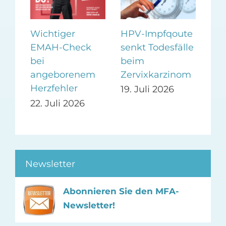
HPV-Impfqoute
Wichtiger
Po
senkt Todesfälle
EMAH-Check
Ak
beim
lt
bei
We
Zervixkarzinom
angeborenem
16.
Herzfehler
19. Juli 2026
22. Juli 2026
Newsletter
Abonnieren Sie den MFA-
Newsletter!