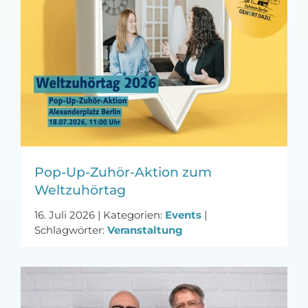
MFA-heute Newsletter-Anmeldung
Über uns
Ihre Werbung auf MFA-heute.de
Suche
nach:
Pop-Up-Zuhör-Aktion zum
Weltzuhörtag
16. Juli 2026
|
Kategorien:
Events
|
Schlagwörter:
Veranstaltung