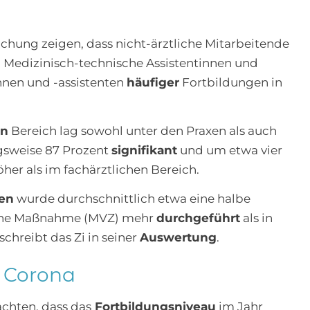
chung zeigen, dass nicht-ärztliche Mitarbeitende
, Medizinisch-technische Assistentinnen und
innen und -assistenten
häufiger
Fortbildungen in
en
Bereich lag sowohl unter den Praxen als auch
gsweise 87 Prozent
signifikant
und um etwa vier
er als im fachärztlichen Bereich.
gen
wurde durchschnittlich etwa eine halbe
ine Maßnahme (MVZ) mehr
durchgeführt
als in
schreibt das Zi in seiner
Auswertung
.
 Corona
achten, dass das
Fortbildungsniveau
im Jahr