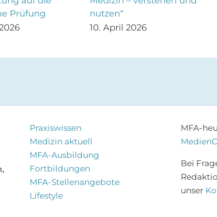
tung auf die
Medizin – verstehen und
he Prüfung
nutzen“
 2026
10. April 2026
Praxiswissen
MFA-heut
Medizin aktuell
Medien
MFA-Ausbildung
Bei Frag
Fortbildungen
,
Redakti
MFA-Stellenangebote
unser
Ko
Lifestyle