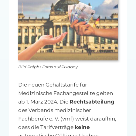
MFA-heute Newsletter-Anmeldung
Über uns
Ihre Werbung auf MFA-heute.de
Suche
nach:
Bild Ralphs Fotos auf Pixabay
Die neuen Gehaltstarife für
Medizinische Fachangestellte gelten
ab 1. März 2024. Die
Rechtsabteilung
des Verbands medizinischer
Fachberufe e. V. (vmf) weist daraufhin,
dass die Tarifverträge
keine
automatische Gültigkeit haben.