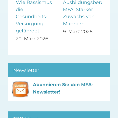
en
Wie Rassismus
Ausbildungsberuf
Me
die
MFA: Starker
Tea
hmen
Gesundheits-
Zuwachs von
nic
Versorgung
Männern
Per
gefährdet
9. März 2026
5. 
20. März 2026
Newsletter
Abonnieren Sie den MFA-
Newsletter!