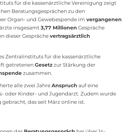
tituts für die kassenärztliche Vereinigung zeigt
ichen Beratungsgesprächen zu den
iner Organ- und Gewebespende im
vergangenen
särzte insgesamt
3,77 Millionen
Gespräche
nen dieser Gespräche
vertragsärztlich
s Zentralinstituts für die kassenärztliche
ft getretenen
Gesetz
zur Stärkung der
nspende
zusammen.
erte alle zwei Jahre
Anspruch
auf eine
s- oder Kinder- und Jugendarzt. Zudem wurde
gebracht, das seit März online ist.
önnen das
Beratungsgespräch
bei über 14-