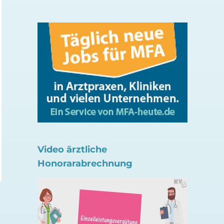
Unbekannt? Hepatitis B-
Aktuelles Servicehef
Infektionen
Verordnung in
Psychotherapie-Pr
5. August 2026
Video ärztliche
1. August 2026
Honorarabrechnung