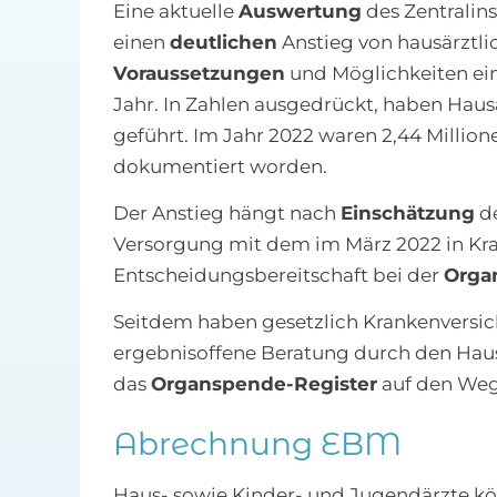
Eine aktuelle
Auswertung
des Zentralins
einen
deutlichen
Anstieg von hausärztl
Voraussetzungen
und Möglichkeiten e
Jahr. In Zahlen ausgedrückt, haben Hau
geführt. Im Jahr 2022 waren 2,44 Millio
dokumentiert worden.
Der Anstieg hängt nach
Einschätzung
de
Versorgung mit dem im März 2022 in Kra
Entscheidungsbereitschaft bei der
Orga
Seitdem haben gesetzlich Krankenversich
ergebnisoffene Beratung durch den Hau
das
Organspende-Register
auf den Weg 
Abrechnung EBM
Haus- sowie Kinder- und Jugendärzte k