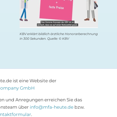
KBV erklärt bildlich ärztliche Honorarberechnung
in 300 Sekunden. Quelle: © KBV
e.de ist eine Website der
Company GmbH
×
en und Anregungen erreichen Sie das
onsteam über
info@mfa-heute.de
bzw.
Abonnieren Sie den
ntaktformular
.
MFA-Newsletter!