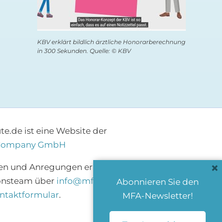
KBV erklärt bildlich ärztliche Honorarberechnung
in 300 Sekunden. Quelle: © KBV
e.de ist eine Website der
Company GmbH
×
en und Anregungen erreichen Sie das
onsteam über
info@mfa-heute.de
bzw.
Abonnieren Sie den
ntaktformular
.
MFA-Newsletter!