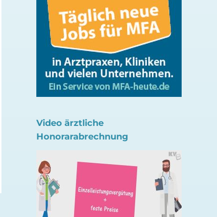
Live-Online-Seminar:
Seminar: Umgang 
Video ärztliche
Umgang mit Fehlern im
Tod und Trauer im
Honorarabrechnung
Praxisalltag
Praxisalltag
4. August 2026
22. Juli 2026