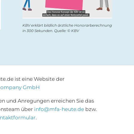
verringern
21. Juli 2026
21. Juli 2026
KBV erklärt bildlich ärztliche Honorarberechnung
in 300 Sekunden. Quelle: © KBV
e.de ist eine Website der
Company GmbH
×
en und Anregungen erreichen Sie das
onsteam über
info@mfa-heute.de
bzw.
Abonnieren Sie den
ntaktformular
.
MFA-Newsletter!