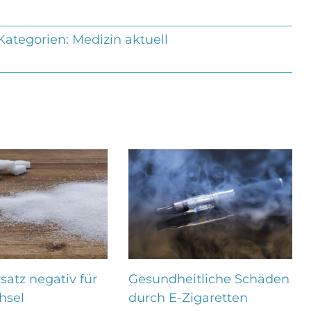
Kategorien:
Medizin aktuell
satz negativ für
Gesundheitliche Schäden
hsel
durch E-Zigaretten