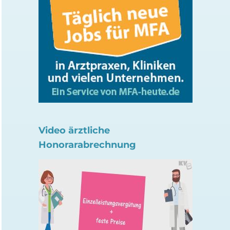
Video ärztliche
Honorarabrechnung
Ohr-Akupunktur kann
Tuberkulose-Impfu
Migräne-Schmerzen
Neugeborenen sinn