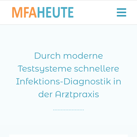
Zum
Inhalt
Tog
springen
Nav
Start
Durch moderne
Aktuelles
Testsysteme schnellere
Der MFA-Beruf
Infektions-Diagnostik in
Karriere
der Arztpraxis
Lifestyle
Kontaktieren Sie uns!