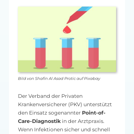
MFA-heute Newsletter-Anmeldung
Über uns
Ihre Werbung auf MFA-heute.de
Suche
nach:
Bild von Shafin Al Asad Protic auf Pixabay
Der Verband der Privaten
Krankenversicherer (PKV) unterstützt
den Einsatz sogenannter
Point-of-
Care-Diagnostik
in der Arztpraxis.
Wenn Infektionen sicher und schnell