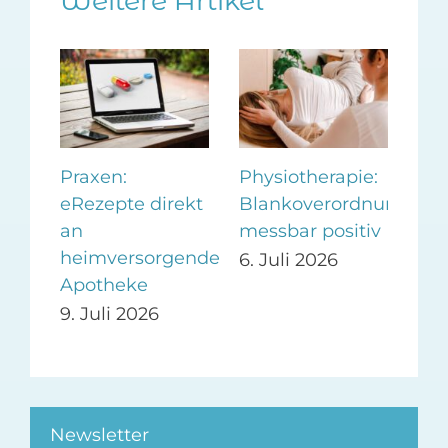
Weitere Artikel
s
Praxen:
Physiotherapie:
eP
Fax
eRezepte direkt
Blankoverordnung
de
an
messbar positiv
erf
heimversorgende
6. Juli 2026
1. 
Apotheke
9. Juli 2026
Newsletter