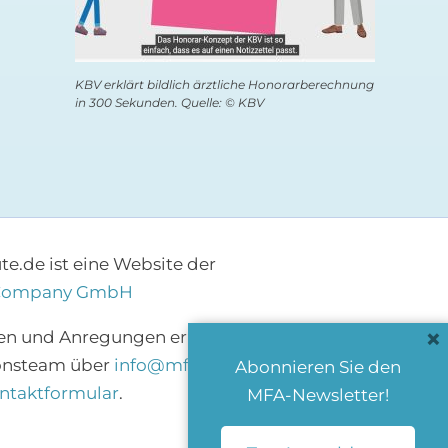
KBV erklärt bildlich ärztliche Honorarberechnung
in 300 Sekunden. Quelle: © KBV
e.de ist eine Website der
Company GmbH
×
en und Anregungen erreichen Sie das
onsteam über
info@mfa-heute.de
bzw.
Abonnieren Sie den
ntaktformular
.
MFA-Newsletter!