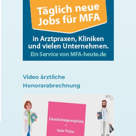
Unbekannt? Hepatitis B-
Aktuelles Servicehef
Video ärztliche
Infektionen
Verordnung in
Honorarabrechnung
Psychotherapie-Pr
5. August 2026
1. August 2026