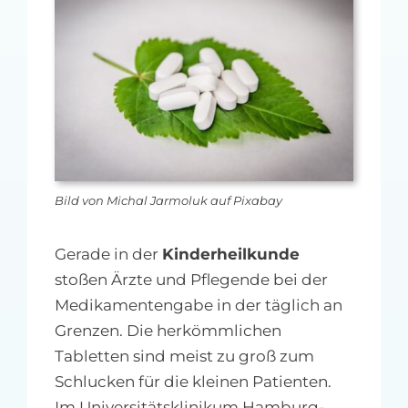
MFA-heute Newsletter-Anmeldung
Über uns
Ihre Werbung auf MFA-heute.de
Suche
nach:
Bild von Michal Jarmoluk auf Pixabay
Gerade in der
Kinderheilkunde
stoßen Ärzte und Pflegende bei der
Medikamentengabe in der täglich an
Grenzen. Die herkömmlichen
Tabletten sind meist zu groß zum
Schlucken für die kleinen Patienten.
Im Universitätsklinikum Hamburg-