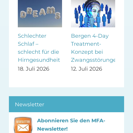
Schlechter
Bergen 4-Day
Zuc
Schlaf –
Treatment-
neg
en
schlecht für die
Konzept bei
Sto
Hirngesundheit
Zwangsstörungen
5. 
18. Juli 2026
12. Juli 2026
Newsletter
Abonnieren Sie den MFA-
Newsletter!