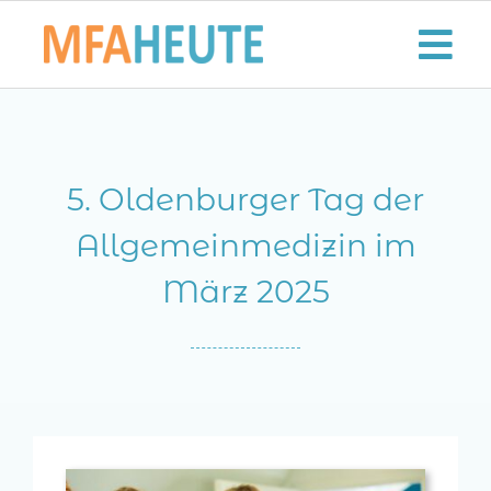
Zum
Inhalt
Tog
springen
Nav
Start
5. Oldenburger Tag der
Aktuelles
Allgemeinmedizin im
Der MFA-Beruf
März 2025
Karriere
Lifestyle
Kontaktieren Sie uns!