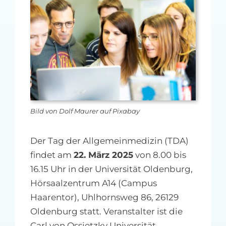
MFA-heute Newsletter-Anmeldung
Über uns
Ihre Werbung auf MFA-heute.de
Suche
nach:
Bild von Dolf Maurer auf Pixabay
Der Tag der Allgemeinmedizin (TDA)
findet am
22. März 2025
von 8.00 bis
16.15 Uhr in der Universität Oldenburg,
Hörsaalzentrum A14 (Campus
Haarentor), Uhlhornsweg 86, 26129
Oldenburg statt. Veranstalter ist die
Carl von Ossietzky Universität