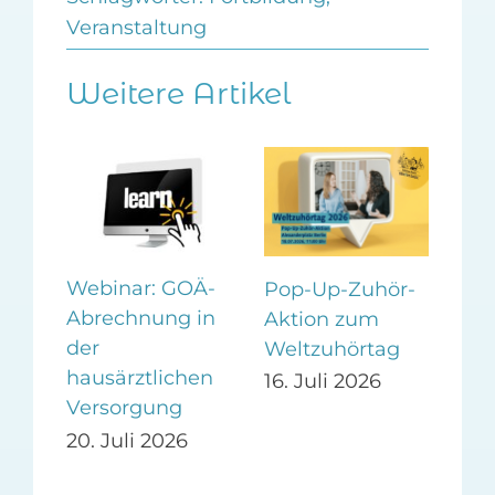
Veranstaltung
Weitere Artikel
Webinar: GOÄ-
Onl
Pop-Up-Zuhör-
Abrechnung in
Kri
Aktion zum
er
der
Ge
Weltzuhörtag
ag
hausärztlichen
ma
16. Juli 2026
Versorgung
10.
20. Juli 2026