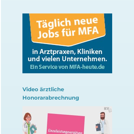
Video ärztliche
Unbekannt? Hepatitis B-
Aktuelles Servicehef
Honorarabrechnung
Infektionen
Verordnung in
Psychotherapie-Pr
5. August 2026
1. August 2026