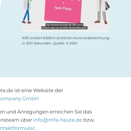
KBV erklärt bildlich ärztliche Honorarberechnung
in 300 Sekunden. Quelle: © KBV
e.de ist eine Website der
Company GmbH
×
en und Anregungen erreichen Sie das
onsteam über
info@mfa-heute.de
bzw.
Abonnieren Sie den
ntaktformular
.
MFA-Newsletter!