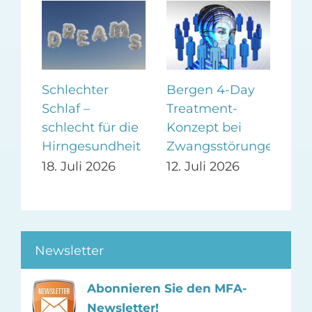
Schlechter
Bergen 4-Day
Zuc
Schlaf –
Treatment-
neg
en
schlecht für die
Konzept bei
Sto
Hirngesundheit
Zwangsstörungen
5. 
18. Juli 2026
12. Juli 2026
Newsletter
Abonnieren Sie den MFA-
Newsletter!