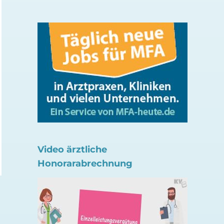
Unbekannt? Hepatitis B-
Aktuelles Servicehef
Infektionen
Verordnung in
Psychotherapie-Pr
5. August 2026
1. August 2026
Video ärztliche
Honorarabrechnung