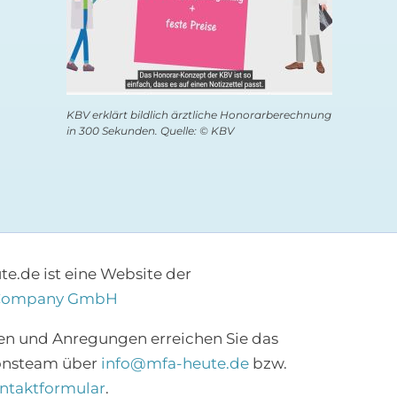
KBV erklärt bildlich ärztliche Honorarberechnung
in 300 Sekunden. Quelle: © KBV
e.de ist eine Website der
Company GmbH
×
en und Anregungen erreichen Sie das
onsteam über
info@mfa-heute.de
bzw.
Abonnieren Sie den
ntaktformular
.
MFA-Newsletter!