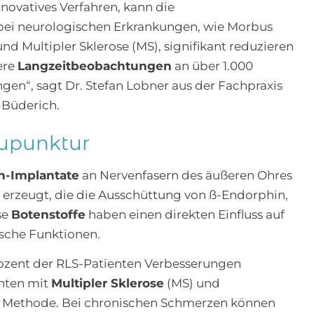
nnovatives Verfahren, kann die
ei neurologischen Erkrankungen, wie Morbus
nd Multipler Sklerose (MS), signifikant reduzieren
ere
Langzeitbeobachtungen
an über 1.000
gen“, sagt Dr. Stefan Lobner aus der Fachpraxis
-Büderich.
upunktur
an-Implantate
an Nervenfasern des äußeren Ohres
 erzeugt, die die Ausschüttung von ß-Endorphin,
se
Botenstoffe
haben einen direkten Einfluss auf
che Funktionen.
rozent der RLS-Patienten Verbesserungen
enten mit
Multipler Sklerose
(MS) und
e Methode. Bei chronischen Schmerzen können