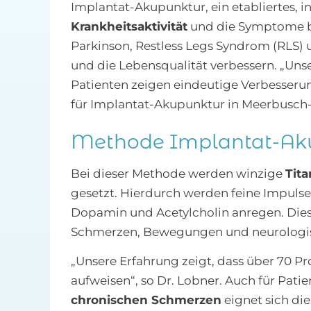
Implantat-Akupunktur, ein etabliertes, i
Krankheitsaktivität
und die Symptome b
Parkinson, Restless Legs Syndrom (RLS) u
und die Lebensqualität verbessern. „Uns
Patienten zeigen eindeutige Verbesserun
für Implantat-Akupunktur in Meerbusch
Methode Implantat-Ak
Bei dieser Methode werden winzige
Tit
gesetzt. Hierdurch werden feine Impulse
Dopamin und Acetylcholin anregen. Die
Schmerzen, Bewegungen und neurologis
„Unsere Erfahrung zeigt, dass über 70 P
aufweisen“, so Dr. Lobner. Auch für Pati
chronischen Schmerzen
eignet sich di