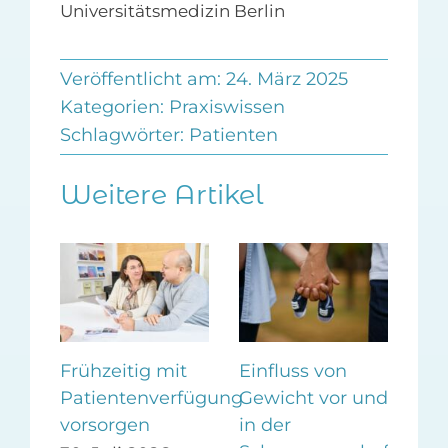
Universitätsmedizin Berlin
Veröffentlicht am: 24. März 2025
Kategorien:
Praxiswissen
Schlagwörter:
Patienten
Weitere Artikel
Frühzeitig mit
Einfluss von
CO
Patientenverfügung
Gewicht vor und
Im
in
vorsorgen
in der
an