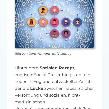
MFA-heute Newsletter-Anmeldung
Über uns
Ihre Werbung auf MFA-heute.de
Suche
nach:
Bild von Gerd Altmann auf Pixabay
Hinter dem
Sozialen Rezept
,
englisch: Social Prescribing steht ein
neuer, in England entwickelter Ansatz,
der die
Lücke
zwischen hausärztlicher
Versorgung und sozialen, nicht-
medizinischen
Unterstützungsangeboten schließen