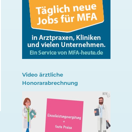
Pop-Up-Zuhör-Aktion
Premiere für Ärzte 
Video ärztliche
zum Weltzuhörtag
MFA: Die PRAXIST
Honorarabrechnung
16. Juli 2026
3. Juli 2026