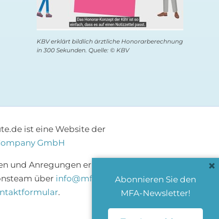
KBV erklärt bildlich ärztliche Honorarberechnung
in 300 Sekunden. Quelle: © KBV
e.de ist eine Website der
Company GmbH
×
en und Anregungen erreichen Sie das
onsteam über
info@mfa-heute.de
bzw.
Abonnieren Sie den
ntaktformular
.
MFA-Newsletter!