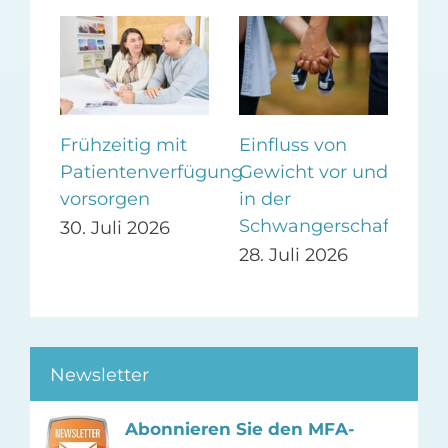
CO
Im
an
Frühzeitig mit
Einfluss von
27.
Patientenverfügung
Gewicht vor und
in
vorsorgen
in der
ie-
Schwangerschaft
30. Juli 2026
28. Juli 2026
26
Newsletter
Abonnieren Sie den MFA-