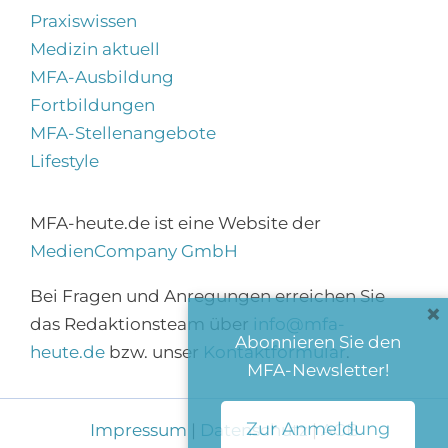
Praxiswissen
Medizin aktuell
MFA-Ausbildung
Fortbildungen
MFA-Stellenangebote
Lifestyle
MFA-heute.de ist eine Website der
MedienCompany GmbH
Bei Fragen und Anregungen erreichen Sie
×
das Redaktionsteam über
info@mfa-
Abonnieren Sie den
heute.de
bzw. unser
Kontaktformular
.
MFA-Newsletter!
Zur Anmeldung
Impressum
|
Datenschutz
|
AGB