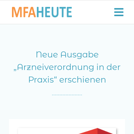
Zum
Inhalt
Tog
springen
Nav
Start
Neue Ausgabe
Aktuelles
„Arzneiverordnung in der
Der MFA-Beruf
Praxis“ erschienen
Karriere
Lifestyle
Kontaktieren Sie uns!