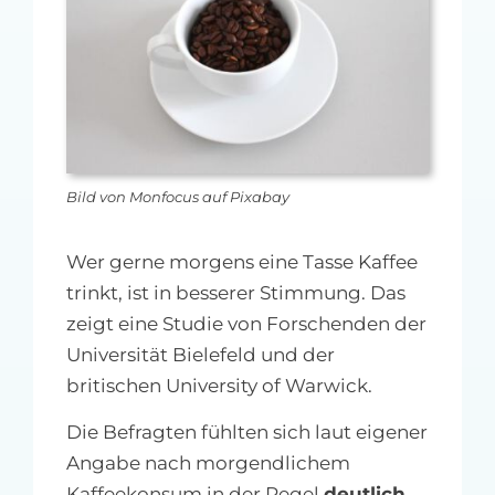
MFA-heute Newsletter-Anmeldung
Über uns
Ihre Werbung auf MFA-heute.de
Bild von Monfocus auf Pixabay
Suche
nach:
Wer gerne morgens eine Tasse Kaffee
trinkt, ist in besserer Stimmung. Das
zeigt eine Studie von Forschenden der
Universität Bielefeld und der
britischen University of Warwick.
Die Befragten fühlten sich laut eigener
Angabe nach morgendlichem
Kaffeekonsum in der Regel
deutlich