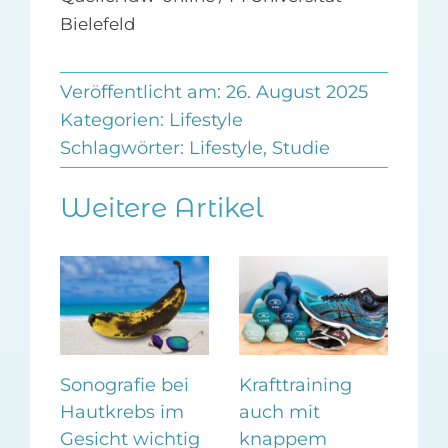
Bielefeld
Veröffentlicht am: 26. August 2025
Kategorien:
Lifestyle
Schlagwörter:
Lifestyle
,
Studie
Weitere Artikel
m
Sonografie bei
Krafttraining
Ges
Hautkrebs im
auch mit
Be
i
Gesicht wichtig
knappem
dur