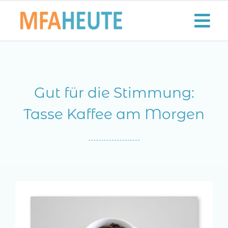
Zum
Inhalt
Tog
springen
Nav
Start
Gut für die Stimmung:
Aktuelles
Tasse Kaffee am Morgen
Der MFA-Beruf
Karriere
Lifestyle
Kontaktieren Sie uns!